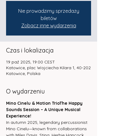
Nie prowadzimy sprzedaży
biletów
Zobacz inne wydarzenia
Czas i lokalizacja
19 paź 2025, 19:00 CEST
Katowice, plac Wojciecha Kilara 1, 40-202
Katowice, Polska
O wydarzeniu
Mino Cinelu & Motion TrioThe Happy 
Sounds Session – A Unique Musical 
Experience!
In autumn 2025, legendary percussionist 
Mino Cinelu—known from collaborations 
with Miles Davis, Sting, Herbie Hancock, 