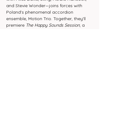
and Stevie Wonder—joins forces with 
Poland's phenomenal accordion 
ensemble, Motion Trio. Together, they'll 
premiere 
The Happy Sounds Session
, a 
vibrant fusion of jazz, world music, 
minimalism, and classical precision. Don’t 
miss this extraordinary live musical 
journey!
✨ 
Concert Tour – Autumn 2025
Udostępnij to wydarzenie
© 2035 by Human To Go (CPAB Group)